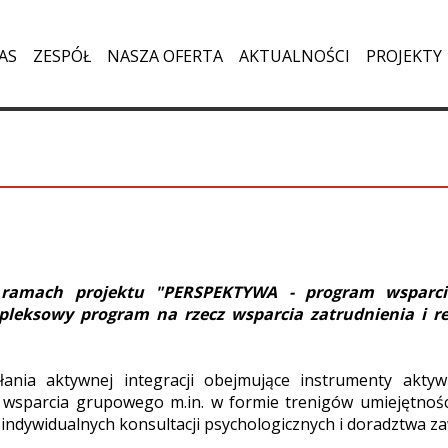
AS
ZESPÓŁ
NASZA OFERTA
AKTUALNOŚCI
PROJEKTY
w ramach projektu "PERSPEKTYWA - program wsparc
pleksowy program na rzecz wsparcia zatrudnienia i reh
nia aktywnej integracji obejmujące instrumenty aktywiz
 wsparcia grupowego m.in. w formie trenigów umiejętnośc
ndywidualnych konsultacji psychologicznych i doradztwa 