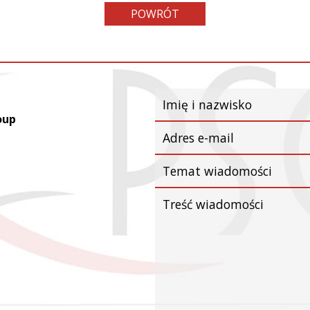
POWRÓT
oup