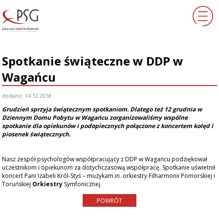
START
Spotkanie świąteczne w DDP w
O NAS
Wagańcu
ZESPÓŁ
dodano: 14.12.2018
NASZA OFERTA
Grudzień sprzyja świątecznym spotkaniom. Dlatego też 12 grudnia w
Dziennym Domu Pobytu w Wagańcu zorganizowaliśmy wspólne
spotkanie dla opiekunów i podopiecznych połączone z koncertem kolęd i
AKTUALNOŚCI
piosenek świątecznych.
PROJEKTY
Nasz zespół psychologów współpracujący z DDP w Wagańcu podziękował
uczestnikom i opiekunom za dotychczasową współpracę. Spotkanie uświetnił
KLIENCI
koncert Pani Izabeli Król-Styś – muzykam.in. orkiestry Filharmonii Pomorskiej i
Toruńskiej
Orkiestry
Symfonicznej.
KONTAKT
POWRÓT
ENGLISH