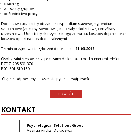
coaching,
warsztaty grupowe,
pośrednictwo pracy.
Dodatkowo uczestnicy otrzymują stypendium stażowe, stypendium
szkoleniowe (za kursy zawodowe), materiały szkoleniowe, certyfikaty
uczestnictwa. Uczestnicy skorzystać mogą ze zwrotu kosztów dojazdu oraz
kosztów opieki nad osobami zależnymi.
Termin przyjmowania zgłoszeń do projektu:
31.03.2017
Osoby zainteresowane zapraszamy do kontaktu pod numerami telefonu:
BZDZ: 795 591 370
PSG: 601 619 159
Chętnie odpowiemy na wszelkie pytania i wątpliwości!
POWRÓT
KONTAKT
Psychological Solutions Group
Agencja Analiz i Doradztwa