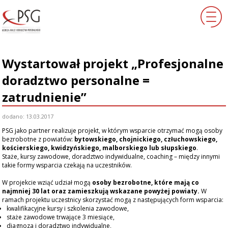
START
Wystartował projekt „Profesjonalne
O NAS
doradztwo personalne =
ZESPÓŁ
zatrudnienie”
NASZA OFERTA
dodano: 13.03.2017
PSG jako partner realizuje projekt, w którym wsparcie otrzymać mogą osoby
AKTUALNOŚCI
bezrobotne z powiatów:
bytowskiego, chojnickiego, człuchowskiego,
kościerskiego, kwidzyńskiego, malborskiego lub słupskiego
.
Staże, kursy zawodowe, doradztwo indywidualne, coaching – między innymi
PROJEKTY
takie formy wsparcia czekają na uczestników.
KLIENCI
W projekcie wziąć udział mogą
osoby bezrobotne, które mają co
najmniej 30 lat oraz zamieszkują wskazane powyżej powiaty.
W
ramach projektu uczestnicy skorzystać mogą z następujących form wsparcia:
KONTAKT
kwalifikacyjne kursy i szkolenia zawodowe,
staże zawodowe trwające 3 miesiące,
diagnoza i doradztwo indywidualne,
ENGLISH