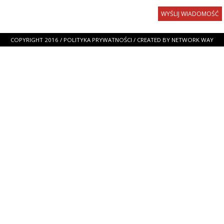
COPYRIGHT 2016 /
POLITYKA PRYWATNOŚCI
/ CREATED BY
NETWORK WAY