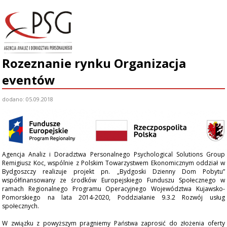
Rozeznanie rynku Organizacja
START
eventów
O NAS
dodano: 05.09.2018
ZESPÓŁ
NASZA OFERTA
Agencja Analiz i Doradztwa Personalnego Psychological Solutions Group
AKTUALNOŚCI
Remigiusz Koc, wspólnie z Polskim Towarzystwem Ekonomicznym oddział w
Bydgoszczy realizuje projekt pn. „Bydgoski Dzienny Dom Pobytu”
PROJEKTY
współfinansowany ze środków Europejskiego Funduszu Społecznego w
ramach Regionalnego Programu Operacyjnego Województwa Kujawsko-
Pomorskiego na lata 2014-2020, Poddziałanie 9.3.2 Rozwój usług
KLIENCI
społecznych.
KONTAKT
W związku z powyższym pragniemy Państwa zaprosić do złożenia oferty