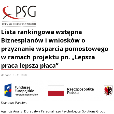
Lista rankingowa wstępna
START
Biznesplanów i wniosków o
O NAS
przyznanie wsparcia pomostowego
ZESPÓŁ
w ramach projektu pn. „Lepsza
praca lepsza płaca”
NASZA OFERTA
dodano: 05.11.2020
AKTUALNOŚCI
PROJEKTY
KLIENCI
Szanowni Państwo,
Agencja Analiz i Doradztwa Personalnego Psychological Solutions Group
KONTAKT