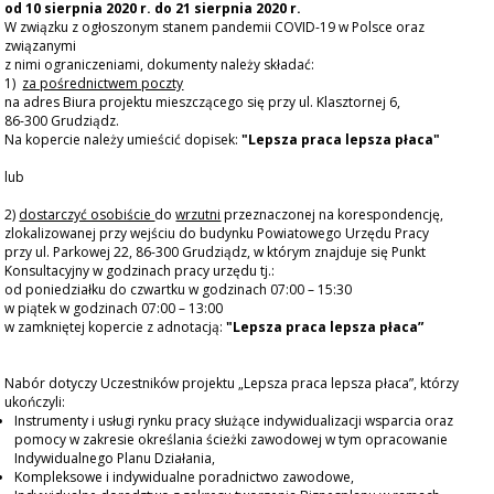
od 10 sierpnia 2020 r. do 21 sierpnia 2020 r.
W związku z ogłoszonym stanem pandemii COVID-19 w Polsce oraz
ENGLISH
związanymi
z nimi ograniczeniami, dokumenty należy składać:
1)
za pośrednictwem poczty
na adres Biura projektu mieszczącego się przy ul. Klasztornej 6,
86-300 Grudziądz.
Na kopercie należy umieścić dopisek:
"Lepsza praca lepsza płaca"
lub
2)
dostarczyć osobiście
do
wrzutni
przeznaczonej na korespondencję,
zlokalizowanej przy wejściu do budynku Powiatowego Urzędu Pracy
przy ul. Parkowej 22, 86-300 Grudziądz, w którym znajduje się Punkt
Konsultacyjny w godzinach pracy urzędu tj.:
od poniedziałku do czwartku w godzinach 07:00 – 15:30
w piątek w godzinach 07:00 – 13:00
w zamkniętej kopercie z adnotacją:
"Lepsza praca lepsza płaca”
Nabór dotyczy Uczestników projektu „Lepsza praca lepsza płaca”, którzy
ukończyli:
Instrumenty i usługi rynku pracy służące indywidualizacji wsparcia oraz
pomocy w zakresie określania ścieżki zawodowej w tym opracowanie
Indywidualnego Planu Działania,
Kompleksowe i indywidualne poradnictwo zawodowe,