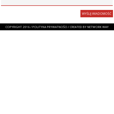
COPYRIGHT 2016 /
POLITYKA PRYWATNOŚCI
/ CREATED BY
NETWORK WAY