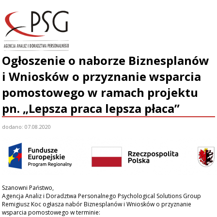
Ogłoszenie o naborze Biznesplanów
START
i Wniosków o przyznanie wsparcia
O NAS
pomostowego w ramach projektu
ZESPÓŁ
pn. „Lepsza praca lepsza płaca”
NASZA OFERTA
dodano: 07.08.2020
AKTUALNOŚCI
PROJEKTY
Szanowni Państwo,
KLIENCI
Agencja Analiz i Doradztwa Personalnego Psychological Solutions Group
Remigiusz Koc ogłasza nabór Biznesplanów i Wniosków o przyznanie
wsparcia pomostowego w terminie:
KONTAKT