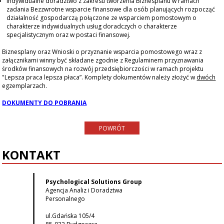
Indywidualne doradztwo z zakresu tworzenia Biznesplanu w ramach
zadania Bezzwrotne wsparcie finansowe dla osób planujących rozpocząć
działalność gospodarczą połączone ze wsparciem pomostowym o
charakterze indywidualnych usług doradczych o charakterze
specjalistycznym oraz w postaci finansowej.
Biznesplany oraz Wnioski o przyznanie wsparcia pomostowego wraz z
załącznikami winny być składane zgodnie z Regulaminem przyznawania
środków finansowych na rozwój przedsiębiorczości w ramach projektu
"Lepsza praca lepsza płaca”. Komplety dokumentów należy złożyć w
dwóch
egzemplarzach.
DOKUMENTY DO POBRANIA
POWRÓT
KONTAKT
Psychological Solutions Group
Agencja Analiz i Doradztwa
Personalnego
ul.Gdańska 105/4